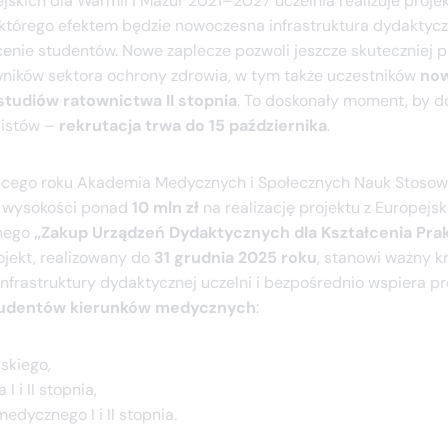
jskich dla Warmii i Mazur 2021–2027 uczelnia realizuje projek
, którego efektem będzie nowoczesna infrastruktura dydaktyc
cenie studentów. Nowe zaplecze pozwoli jeszcze skuteczniej
ników sektora ochrony zdrowia, w tym także uczestników
no
tudiów ratownictwa II stopnia
. To doskonały moment, by d
listów –
rekrutacja trwa do 15 października
.
ącego roku Akademia Medycznych i Społecznych Nauk Stosow
 wysokości ponad
10 mln zł
na realizację projektu z Europejs
nego
„Zakup Urządzeń Dydaktycznych dla Kształcenia Pra
rojekt, realizowany do
31 grudnia 2025 roku
, stanowi ważny k
infrastruktury dydaktycznej uczelni i bezpośrednio wspiera p
tudentów kierunków medycznych
:
rskiego,
I i II stopnia,
edycznego I i II stopnia.