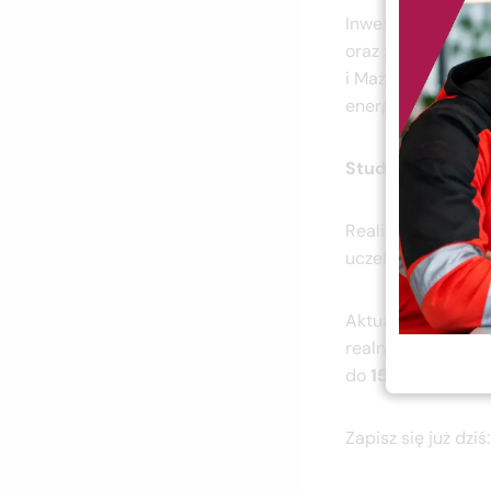
Inwestycja w rozw
oraz zwiększenia
i Mazur. Projekt r
energetyczną i no
Studiuj ratownic
Realizacja projek
uczelni jako
ośro
Aktualnie trwa
na
realne doświadcze
do
15 październik
Zapisz się już dziś