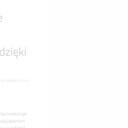
e
dzięki
nia dydaktyczne
ie inwestuje
m pozyskanym