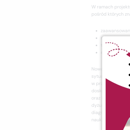
W ramach projektu
pośród których zna
zaawansowa
modele anat
trenażery i 
sprzęt do tr
Nowe wyposażenie
sytuacji kliniczn
w przyszłej pracy
doskonalenie tec
oraz budowanie w
dyżury medyczne. 
diagnostycznych i
nauki i przygotu