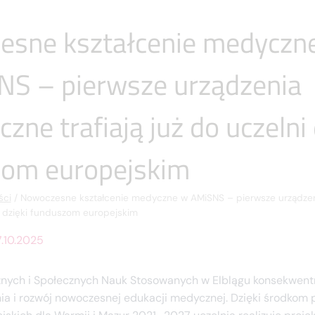
esne kształcenie medyczn
S – pierwsze urządzenia
zne trafiają już do uczelni 
zom europejskim
ści
/
Nowoczesne kształcenie medyczne w AMiSNS – pierwsze urządze
ni dzięki funduszom europejskim
.10.2025
ych i Społecznych Nauk Stosowanych w Elblągu konsekwentn
nia i rozwój nowoczesnej edukacji medycznej. Dzięki środko