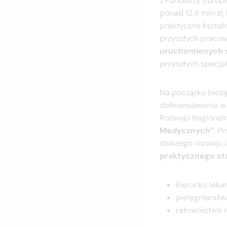
z Funduszy Europe
ponad 12,4 mln zł
praktyczne kształ
przyszłych pracow
uruchomionych s
przyszłych specja
Na początku bież
dofinansowanie w
Rozwoju Regional
Medycznych”
. P
dalszego rozwoju 
praktycznego s
kierunku leka
pielęgniarstwa 
ratownictwa m