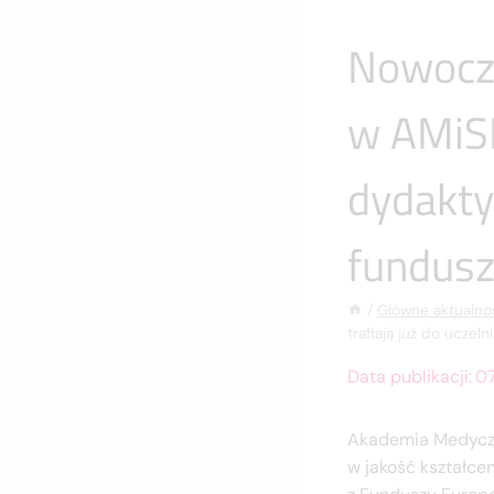
Nowocz
w AMiSN
dydaktyc
fundus
/
Główne aktualno
trafiają już do uczel
Data publikacji:
07
Akademia Medyczn
w jakość kształce