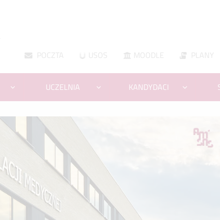
A
POCZTA
USOS
MOODLE
PLANY
UCZELNIA
KANDYDACI