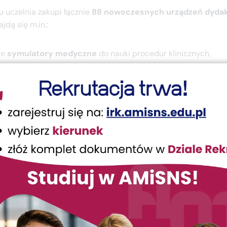
 uczelnia zakupi łącznie
88 nowoczesnych urządzeń dyda
jdą się m.in.:
ne
symulatory medyczne
do nauki procedur klinicznych,
omiczne
i
urządzenia diagnostyczne
,
fantomy
do ćwiczeń z zakresu ratownictwa,
ansportu pacjentów
i realizacji zajęć praktycznych.
 pozwoli studentom na naukę w warunkach zbliżonych do rz
ych, dzięki czemu będą mogli rozwijać praktyczne umiejętnośc
 zawodowej. Nowoczesne symulatory, modele i trenażery poz
hnik medycznych, naukę szybkiego reagowania w sytuacjach 
spółpracy i komunikacji w zespole – w środowisku przypomi
Sprzęt umożliwi także poznanie obsługi specjalistycznych ur
 ratowniczych, a połączenie teorii z praktyką znacząco zwięk
je studentów AMiSNS do wyzwań współczesnej medycyny.