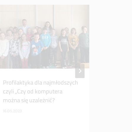
Profilaktyka dla najmłodszych
Szkoleni
czyli „Czy od komputera
„Zarządz
można się uzależnić?
01.03.2024
16.05.2023