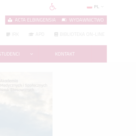
PL
ACTA ELBINGENSIA
WYDAWNICTWO
IRK
APD
BIBLIOTEKA ON-LINE
STUDENCI
KONTAKT