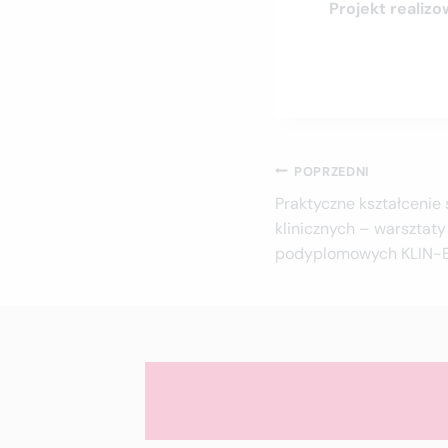
Projekt realiz
Nawigacja
POPRZEDNI
Praktyczne kształcenie
wpisu
klinicznych – warsztat
podyplomowych KLIN-