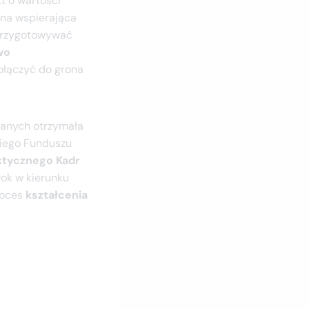
t o wartości
zna wspierająca
 przygotowywać
wo
ołączyć do grona
anych otrzymała
kiego Funduszu
ktycznego Kadr
rok w kierunku
roces
kształcenia