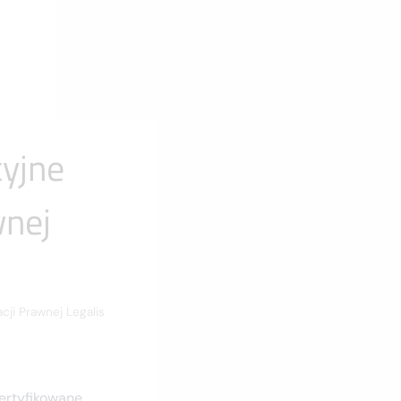
cyjne
wnej
ji Prawnej Legalis
certyfikowane