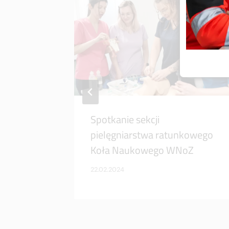
Spotkanie sekcji
pielęgniarstwa ratunkowego
Koła Naukowego WNoZ
22.02.2024