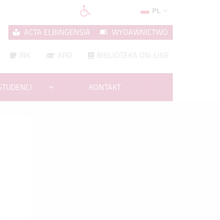
PL
ACTA ELBINGENSIA
WYDAWNICTWO
IRK
APD
BIBLIOTEKA ON-LINE
STUDENCI
KONTAKT