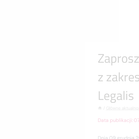
Zaprosz
z zakre
Legalis
/
Główne aktualno
Data publikacji:
07
Dnia 09 grudnia 2