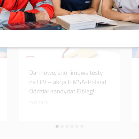
Darmowe, anonimowe testy
na HIV – akcja IFMSA-Poland
Oddział Kandydat Elbląg!
10.12.2025