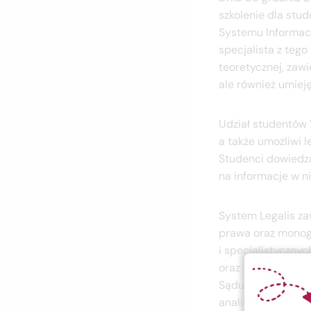
szkolenie dla stu
Systemu Informacji
specjalista z teg
teoretycznej, zawi
ale również umie
Udział studentów 
a także umożliwi 
Studenci dowiedzą 
na informacje w n
System Legalis za
prawa oraz monog
i specjalistyczny
oraz gwarantuje d
Sądu Najwyższego 
analizy poglądów 