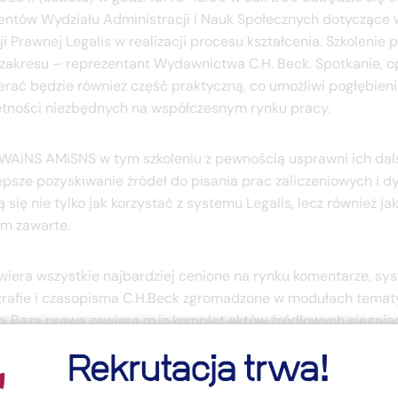
dentów Wydziału Administracji i Nauk Społecznych dotyczące 
 Prawnej Legalis w realizacji procesu kształcenia. Szkolenie
o zakresu – reprezentant Wydawnictwa C.H. Beck. Spotkanie, o
erać będzie również część praktyczną, co umożliwi pogłębienie
jętności niezbędnych na współczesnym rynku pracy.
WAiNS AMiSNS w tym szkoleniu z pewnością usprawni ich dal
lepsze pozyskiwanie źródeł do pisania prac zaliczeniowych i 
się nie tylko jak korzystać z systemu Legalis, lecz również j
im zawarte.
wiera wszystkie najbardziej cenione na rynku komentarze, sy
rafie i czasopisma C.H.Beck zgromadzone w modułach temat
ch. Baza prawa zawiera m.in.komplet aktów źródłowych sięgają
otarcie do ujednoliconych aktów z Dziennika Ustaw. Największ
wydanych po 1989 r. oraz bogaty zbiór kierunków orzecznicz
judykatury na najważniejsze oraz niszowe problemy prawne.