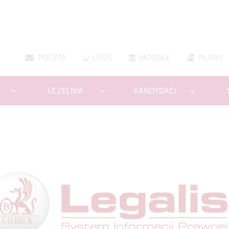
A
POCZTA
USOS
MOODLE
PLANY
UCZELNIA
KANDYDACI