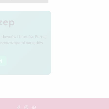
zep
 dawców i biorców. Poznaj
 przeszczepami narządów
j