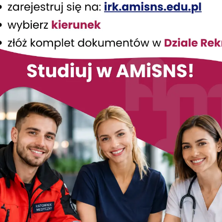
czyński
iSNS
Dzień Otwarty z okazji jub
Elbląs
Podobne wpisy