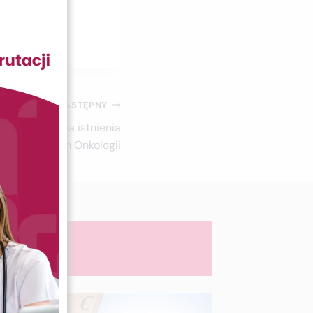
NASTĘPNY
ileuszu 5-lecia istnienia
kiego Centrum Onkologii