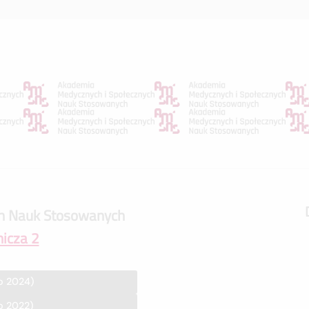
h Nauk Stosowanych
nicza 2
o 2024)
o 2022)