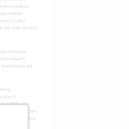
wykorzystania
 poprowadzi
prócz części
 nie tylko wiedzy,
szą edukację,
dyplomowych.
ak powoływać się
stemy
ycznych
cych 1918 roku
a liczba orzeczeń
ych to fundament